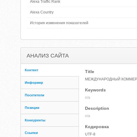
Alexa Traffic Rank
Alexa Country
История изменения показателей
АНАЛИЗ САЙТА
Контент
Title
МЕЖДУНАРОДНЫЙ КОММЕР
Информер
Keywords
Посетители
n/a
Позиции
Description
n/a
Конкуренты
Кодировка
Ссылки
UTF-8