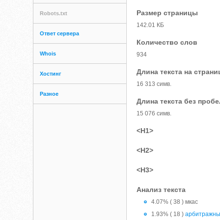
Размер страницы
Robots.txt
142.01 КБ
Ответ сервера
Количество слов
Whois
934
Длина текста на страни
Хостинг
16 313 симв.
Разное
Длина текста без проб
15 076 симв.
<H1>
<H2>
<H3>
Анализ текста
4.07% ( 38 ) мкас
1.93% ( 18 )
арбитражн