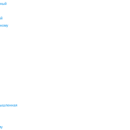
дный
ий
ному
мышленная
му