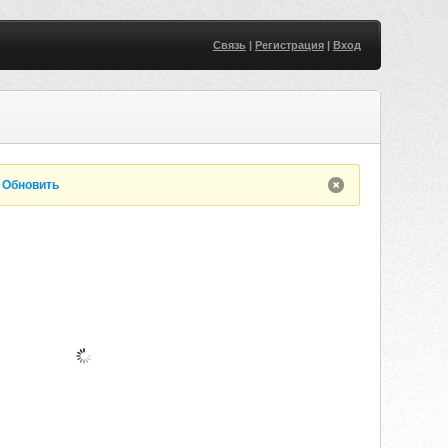
Связь
|
Регистрация
|
Вход
.
Обновить