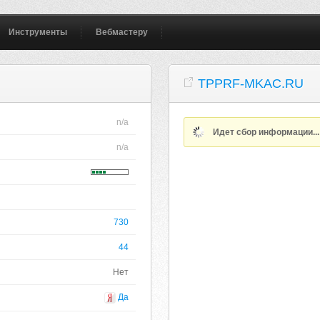
Инструменты
Вебмастеру
TPPRF-MKAC.RU
n/a
Идет сбор информации..
n/a
730
44
Нет
Да