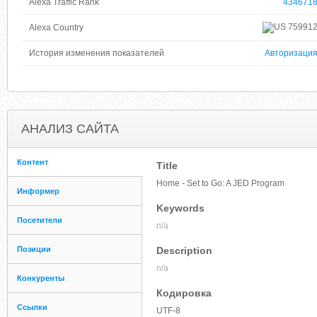
Alexa Traffic Rank
434671
75991
Alexa Country
История изменения показателей
Авторизаци
АНАЛИЗ САЙТА
Контент
Title
Home - Set to Go: A JED Program
Информер
Keywords
Посетители
n/a
Позиции
Description
n/a
Конкуренты
Кодировка
Ссылки
UTF-8