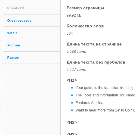
Размер страницы
Robots.txt
99.92 КБ
Ответ сервера
Количество слов
Whois
364
Длина текста на странице
Хостинг
2 688 симв.
Разное
Длина текста без пробелов
2 227 симв.
<H1>
Your guide to the transition from hi
The Tools and Information You Nee
Featured Articles
Want to hear more from Set to Go? G
<H2>
<H3>