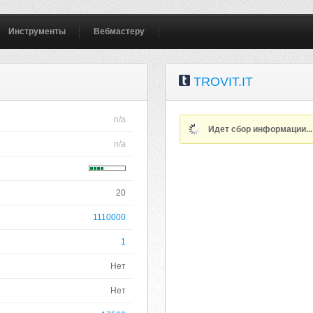
Инструменты
Вебмастеру
TROVIT.IT
n/a
Идет сбор информации..
n/a
20
1110000
1
Нет
Нет