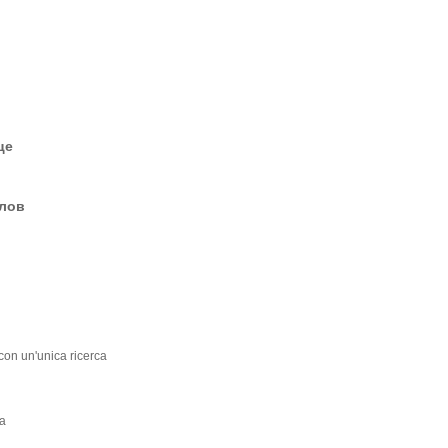
це
елов
 con un'unica ricerca
ca