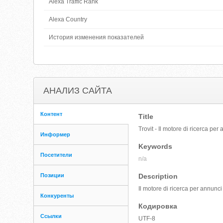
Alexa Traffic Rank
Alexa Country
История изменения показателей
АНАЛИЗ САЙТА
Контент
Title
Trovit - Il motore di ricerca per
Информер
Keywords
Посетители
n/a
Позиции
Description
Il motore di ricerca per annunci 
Конкуренты
Кодировка
Ссылки
UTF-8