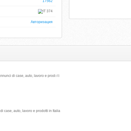
17562
374
Авторизация
 annunci di case, auto, lavoro e prod
otti
di case, auto, lavoro e prodotti in Italia