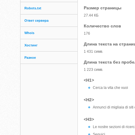
Размер страницы
Robots.txt
27.44 КБ
Ответ сервера
Количество слов
Whois
176
Длина текста на страни
Хостинг
1 431 симв.
Разное
Длина текста без проб
1 223 симв.
<H1>
Cerca la vita che vuoi
<H2>
Annunci di migliaia di siti
<H3>
Le nostre sezioni di ricer
Seguici