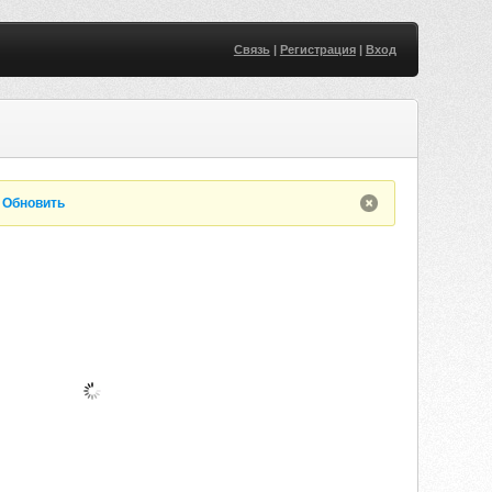
Связь
|
Регистрация
|
Вход
.
Обновить