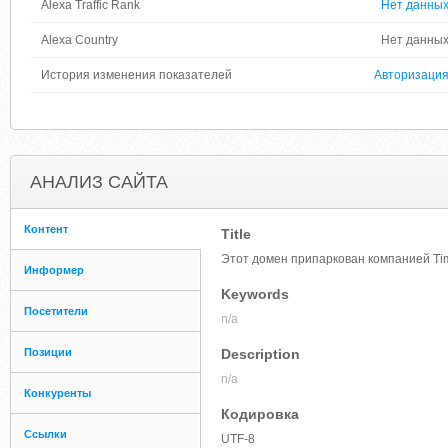
Alexa Traffic Rank
Нет данны
Alexa Country
Нет данны
История изменения показателей
Авторизаци
АНАЛИЗ САЙТА
Контент
Title
Этот домен припаркован компанией T
Информер
Keywords
Посетители
n/a
Позиции
Description
n/a
Конкуренты
Кодировка
Ссылки
UTF-8