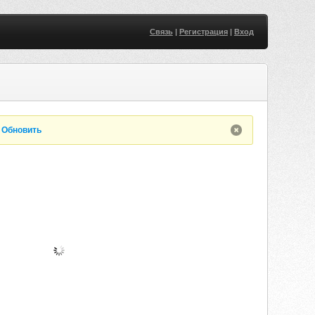
Связь
|
Регистрация
|
Вход
.
Обновить