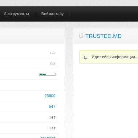
Инструменты
Вебмастеру
TRUSTED.MD
n/a
Идет сбор информации..
n/a
23800
547
Нет
Нет