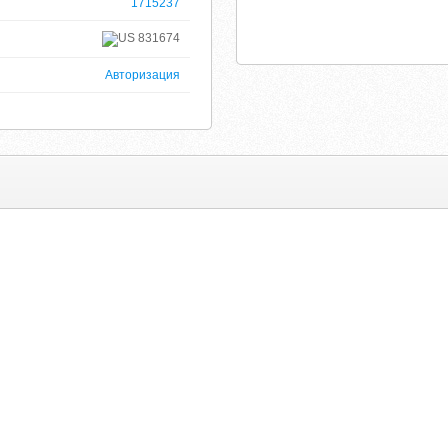
1715237
831674
Авторизация