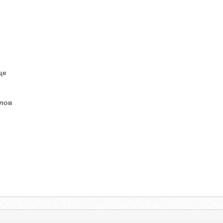
це
елов