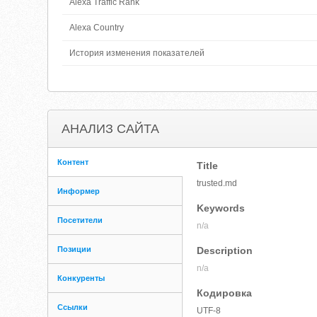
Alexa Traffic Rank
Alexa Country
История изменения показателей
АНАЛИЗ САЙТА
Контент
Title
trusted.md
Информер
Keywords
Посетители
n/a
Позиции
Description
n/a
Конкуренты
Кодировка
Ссылки
UTF-8