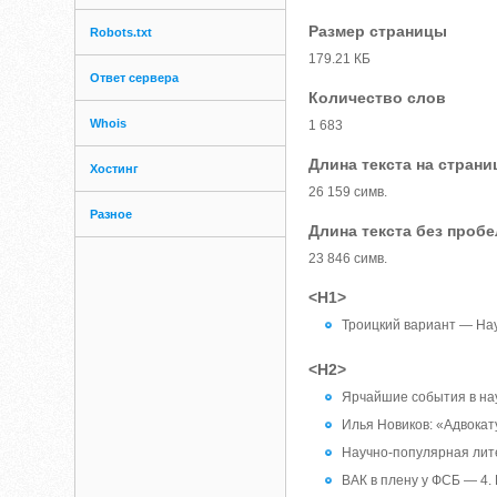
Размер страницы
Robots.txt
179.21 КБ
Ответ сервера
Количество слов
Whois
1 683
Длина текста на страни
Хостинг
26 159 симв.
Разное
Длина текста без проб
23 846 симв.
<H1>
Троицкий вариант — На
<H2>
Ярчайшие события в нау
Илья Новиков: «Адвока
Научно-популярная лите
ВАК в плену у ФСБ — 4. 