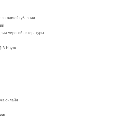
ологодской губернии
кий
ории мировой литературы
ТрВ-Наука
ука онлайн
ров