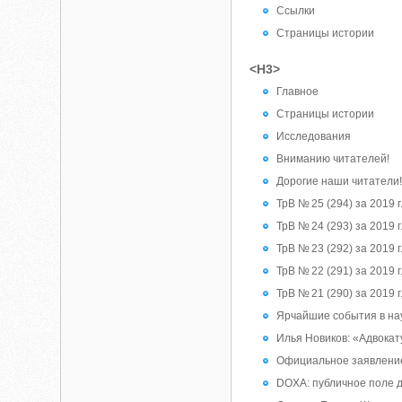
Ссылки
Страницы истории
<H3>
Главное
Страницы истории
Исследования
Вниманию читателей!
Дорогие наши читатели
ТрВ № 25 (294) за 2019 
ТрВ № 24 (293) за 2019
ТрВ № 23 (292) за 2019 
ТрВ № 22 (291) за 2019 
ТрВ № 21 (290) за 2019 
Ярчайшие события в нау
Илья Новиков: «Адвока
Официальное заявление 
DOXA: публичное поле 