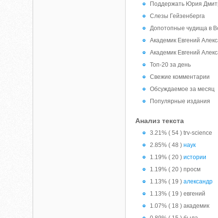
Поддержать Юрия Дмит
Слезы Гейзенберга
Допотопные чудища в В
Академик Евгений Алек
Академик Евгений Алек
Топ-20 за день
Свежие комментарии
Обсуждаемое за месяц
Популярные издания
Анализ текста
3.21% ( 54 ) trv-science
2.85% ( 48 )
наук
1.19% ( 20 )
истории
1.19% ( 20 ) просм
1.13% ( 19 )
александр
1.13% ( 19 ) евгений
1.07% ( 18 ) академик