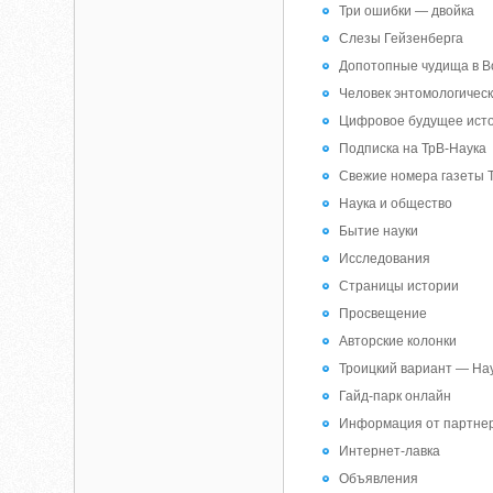
Три ошибки — двойка
Слезы Гейзенберга
Допотопные чудища в В
Человек энтомологичес
Цифровое будущее ист
Подписка на ТрВ-Наука
Свежие номера газеты 
Наука и общество
Бытие науки
Исследования
Страницы истории
Просвещение
Авторские колонки
Троицкий вариант — На
Гайд-парк онлайн
Информация от партне
Интернет-лавка
Объявления