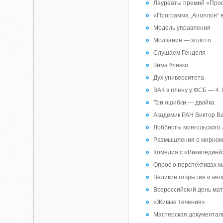
Лауреаты премий «Просв
«Программа „Аполлон“ в
Модель управления
Молчание — золото
Слушаем Генделя
Зима близко
Дух университета
ВАК в плену у ФСБ — 4. 
Три ошибки — двойка
Академик РАН Виктор В
Лоббисты монгольского
Размышления о мирном
Комедия с «Википедией»
Опрос о перспективах м
Великие открытия и ве
Всероссийский день ма
«Живые течения»
Мастерская документал