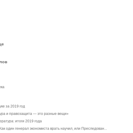
це
елов
ука
ке за 2019 год
тура и правозащита — это разные вещи»
ратура: итоги 2019 года
Как один генерал экономиста врать научил, или Преследован...