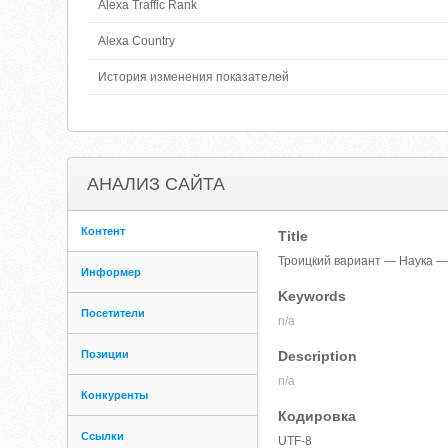
Alexa Traffic Rank
Alexa Country
История изменения показателей
АНАЛИЗ САЙТА
Контент
Title
Троицкий вариант — Наука —
Информер
Keywords
Посетители
n/a
Позиции
Description
n/a
Конкуренты
Кодировка
Ссылки
UTF-8