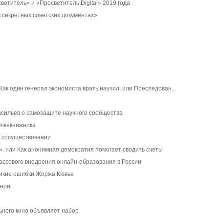
етитель» и «Просветитель.Digital» 2019 года
 секретных советских документах»
Как один генерал экономиста врать научил, или Преследован...
асильев о самозащите научного сообщества
 лжекнижника
 сосуществовании
, или Как анонимная демократия помогает сводить счеты
ассового внедрения онлайн-образования в России
ликие ошибки Жоржа Кювье
тери
ьного кино объявляет набор