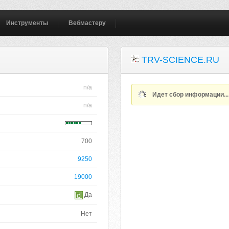
Инструменты
Вебмастеру
TRV-SCIENCE.RU
n/a
Идет сбор информации..
n/a
700
9250
19000
Да
Нет