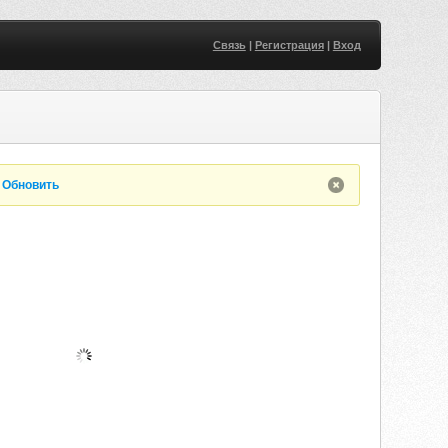
Связь
|
Регистрация
|
Вход
.
Обновить