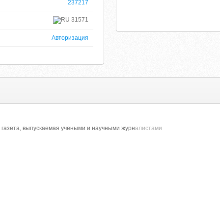
237217
31571
Авторизация
 газета, выпускаемая учеными и научными журн
алистами