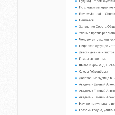
Суд над Егором Жуковы
По следам мегагрантов 
Review Journal of Chemis
Неймется
Заявление Совета Общес
Ученые против реорган
Человек энтомологичес
Цифровое будущее ист
Двести дней лингвистов
Птицы священные
Шитье и кройка ДНК ста
Слезы Гейзенберга
Допотопные чудища в В
Академик Евгений Алек
Академик Евгений Алек
Академик Евгений Алек
Научно-популярная лите
Глазами клоуна, улитки