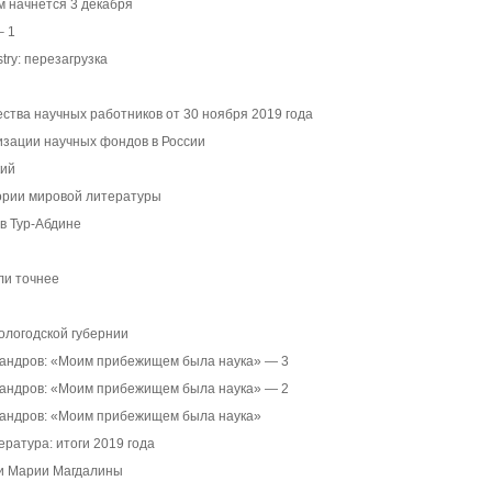
м начнется 3 декабря
– 1
try: перезагрузка
тва научных работников от 30 ноября 2019 года
изации научных фондов в России
кий
ории мировой литературы
 в Тур-Абдине
ли точнее
ологодской губернии
сандров: «Моим прибежищем была наука» — 3
сандров: «Моим прибежищем была наука» — 2
сандров: «Моим прибежищем была наука»
ратура: итоги 2019 года
 и Марии Магдалины