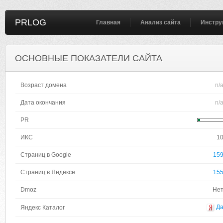
PRLOG
Главная
Анализ сайта
Инстру
ОСНОВНЫЕ ПОКАЗАТЕЛИ САЙТА
Возраст домена
n/
Дата окончания
n/
PR
ИКС
1
Страниц в Google
15
Страниц в Яндексе
15
Dmoz
Не
Д
Яндекс Каталог