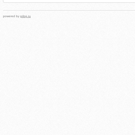
powered by
prlog.ru