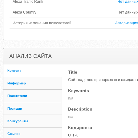
Alexa Traffic Rank
Нет данны
Alexa Country
Нет данны
История изменения показателей
Авторизаци
АНАЛИЗ САЙТА
Контент
Title
Сайт надёжно припаркован и ожидает 
Информер
Keywords
Посетители
n/a
Позиции
Description
n/a
Конкуренты
Кодировка
Ссылки
UTF-8