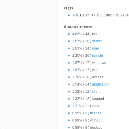
<H3>
THE EASY TO USE Citrix / RDS Alte
Анализ текста
4.83% ( 44 ) tsplus
3.07% ( 28 )
server
2.63% ( 24 )
user
2.20% ( 20 )
remote
1.87% ( 17 ) windows
1.87% ( 17 ) with
1.76% ( 16 ) access
1.54% ( 14 )
application
1.32% ( 12 )
client
1.32% ( 12 ) support
1.21% ( 11 ) citrix
0.99% ( 9 )
license
0.99% ( 9 ) without
0.88% ( 8 ) desktop