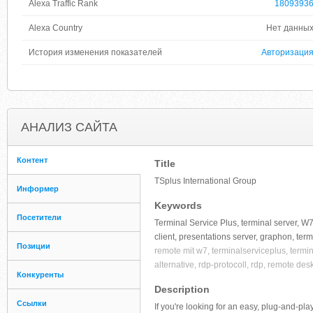
Alexa Traffic Rank
1809393
Alexa Country
Нет данны
История изменения показателей
Авторизаци
АНАЛИЗ САЙТА
Контент
Title
TSplus International Group
Информер
Keywords
Посетители
Terminal Service Plus, terminal server, W7 T
client, presentations server, graphon, term
Позиции
remote mit w7, terminalserviceplus, terminal
alternative, rdp-protocoll, rdp, remote de
Конкуренты
Description
Ссылки
If you're looking for an easy, plug-and-pla