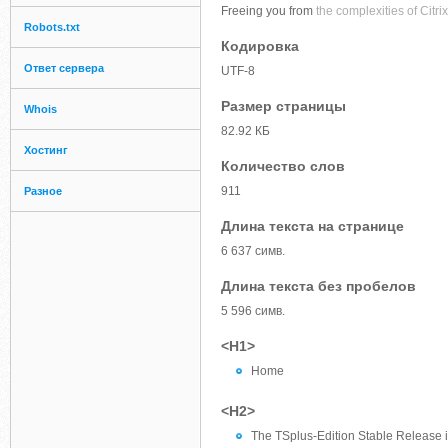
Freeing you from
the complexities of Citri
Robots.txt
Кодировка
Ответ сервера
UTF-8
Размер страницы
Whois
82.92 КБ
Хостинг
Количество слов
911
Разное
Длина текста на странице
6 637 симв.
Длина текста без пробелов
5 596 симв.
<H1>
Home
<H2>
The TSplus-Edition Stable Release 