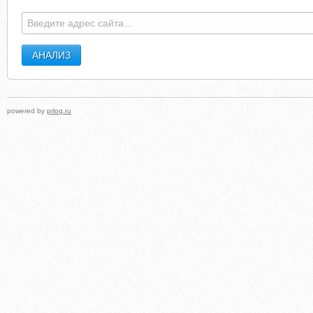
1F92C.CLICKTHRU.CA
SERGEJEVA-MARINE.NARO
powered by
prlog.ru