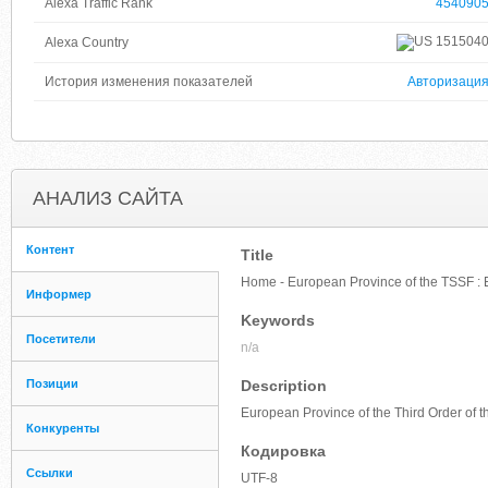
Alexa Traffic Rank
454090
151504
Alexa Country
История изменения показателей
Авторизаци
АНАЛИЗ САЙТА
Контент
Title
Home - European Province of the TSSF :
Информер
Keywords
Посетители
n/a
Позиции
Description
European Province of the Third Order of t
Конкуренты
Кодировка
Ссылки
UTF-8