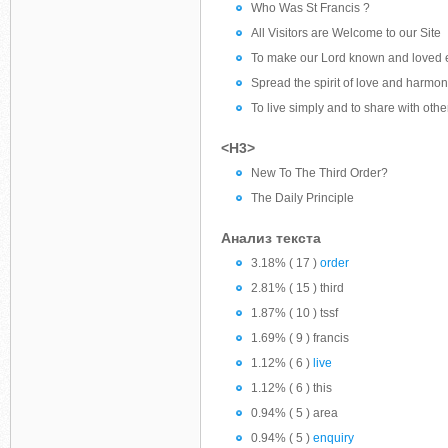
Who Was St Francis ?
All Visitors are Welcome to our Site
To make our Lord known and loved
Spread the spirit of love and harmo
To live simply and to share with othe
<H3>
New To The Third Order?
The Daily Principle
Анализ текста
3.18% ( 17 )
order
2.81% ( 15 ) third
1.87% ( 10 ) tssf
1.69% ( 9 ) francis
1.12% ( 6 )
live
1.12% ( 6 ) this
0.94% ( 5 ) area
0.94% ( 5 )
enquiry