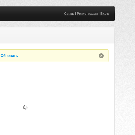
Связь
|
Регистрация
|
Вход
.
Обновить