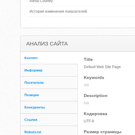
Alexa Country
История изменения показателей
АНАЛИЗ САЙТА
Контент
Title
Default Web Site Page
Информер
Keywords
Посетители
n/a
Позиции
Description
n/a
Конкуренты
Кодировка
Ссылки
UTF-8
Размер страницы
Robots.txt