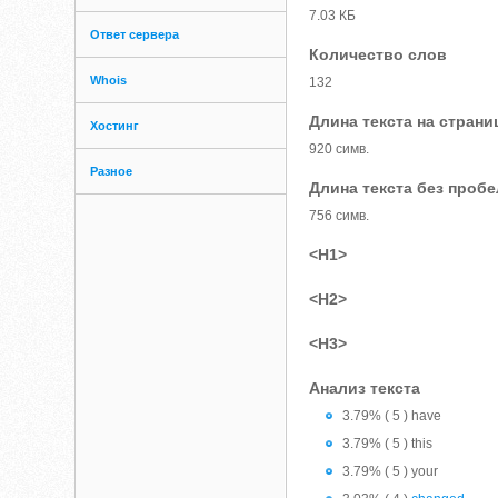
7.03 КБ
Ответ сервера
Количество слов
Whois
132
Длина текста на страни
Хостинг
920 симв.
Разное
Длина текста без проб
756 симв.
<H1>
<H2>
<H3>
Анализ текста
3.79% ( 5 ) have
3.79% ( 5 ) this
3.79% ( 5 ) your