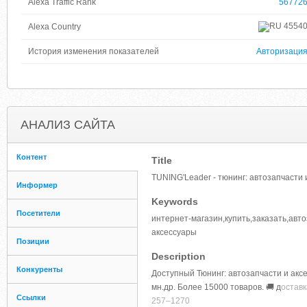
Alexa Traffic Rank
56772
4554
Alexa Country
История изменения показателей
Авторизаци
АНАЛИЗ САЙТА
Контент
Title
TUNING'Leader - тюнинг: автозапчасти 
Информер
Keywords
Посетители
интернет-магазин,купить,заказать,авто
аксессуары
Позиции
Description
Конкуренты
Доступный Тюнинг: автозапчасти и аксе
мн.др. Более 15000 товаров. 🚚 д
оставк
Ссылки
257–1270