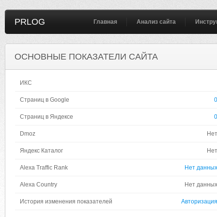
PRLOG
Главная
Анализ сайта
Инстру
ОСНОВНЫЕ ПОКАЗАТЕЛИ САЙТА
ИКС
Страниц в Google
Страниц в Яндексе
Dmoz
Не
Яндекс Каталог
Не
Alexa Traffic Rank
Нет данны
Alexa Country
Нет данны
История изменения показателей
Авторизаци