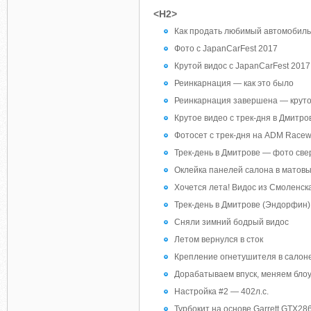
<H2>
Как продать любимый автомобил
Фото с JapanCarFest 2017
Крутой видос с JapanCarFest 2017
Реинкарнация — как это было
Реинкарнация завершена — круто
Крутое видео с трек-дня в Дмитр
Фотосет с трек-дня на ADM Race
Трек-день в Дмитрове — фото свер
Оклейка панелей салона в матов
Хочется лета! Видос из Смоленск
Трек-день в Дмитрове (Эндорфин)
Сняли зимний бодрый видос
Летом вернулся в сток
Крепление огнетушителя в салон
Дорабатываем впуск, меняем блоу 
Настройка #2 — 402л.с.
Турбокит на основе Garrett GTX28