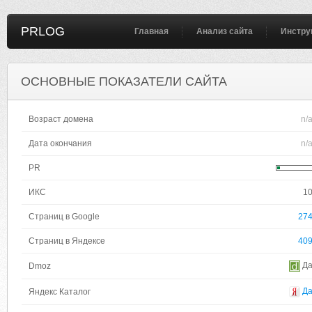
PRLOG
Главная
Анализ сайта
Инстру
ОСНОВНЫЕ ПОКАЗАТЕЛИ САЙТА
Возраст домена
n/
Дата окончания
n/
PR
ИКС
1
Страниц в Google
27
Страниц в Яндексе
40
Д
Dmoz
Д
Яндекс Каталог