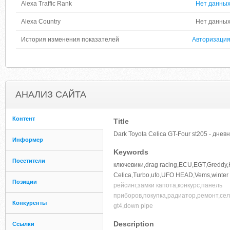
Alexa Traffic Rank
Нет данны
Alexa Country
Нет данны
История изменения показателей
Авторизаци
АНАЛИЗ САЙТА
Контент
Title
Dark Toyota Celica GT-Four st205 - днев
Информер
Keywords
Посетители
ключевики,drag racing,ECU,EGT,Greddy,HK
Celica,Turbo,ufo,UFO HEAD,Vems,winter d
Позиции
рейсинг,замки капота,конкурс,панель
приборов,покупка,радиатор,ремонт,сел
Конкуренты
gt4,down pipe
Description
Ссылки