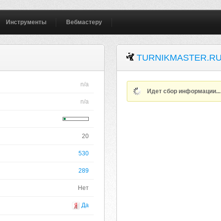
Инструменты
Вебмастеру
TURNIKMASTER.R
n/a
Идет сбор информации..
n/a
20
530
289
Нет
Да