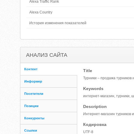
Alexa Traffic Rank
Alexa Country
История изменения показателей
АНАЛИЗ САЙТА
Контент
Title
Турники – продажа турников 
Информер
Keywords
Посетители
интернет-магазин, турники, 
Позиции
Description
Интернет-магазин турников и
Конкуренты
Кодировка
Ссылки
UTF-8