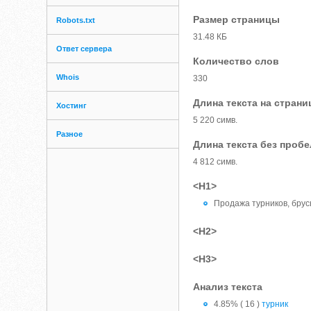
Размер страницы
Robots.txt
31.48 КБ
Ответ сервера
Количество слов
Whois
330
Длина текста на страни
Хостинг
5 220 симв.
Разное
Длина текста без проб
4 812 симв.
<H1>
Продажа турников, брус
<H2>
<H3>
Анализ текста
4.85% ( 16 )
турник