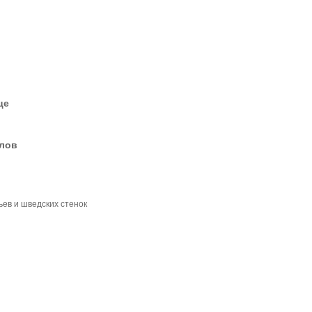
це
елов
ьев и шведских стенок