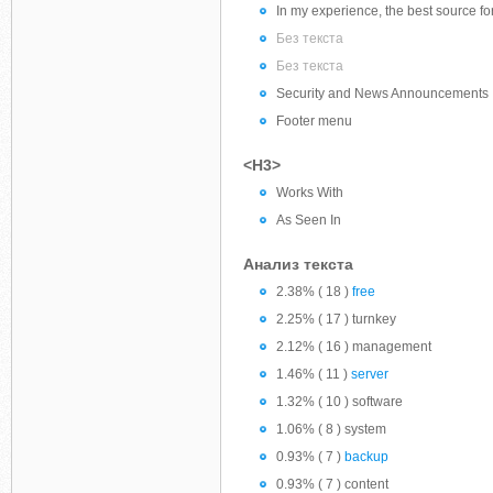
In my experience, the best source f
Без текста
Без текста
Security and News Announcements
Footer menu
<H3>
Works With
As Seen In
Анализ текста
2.38% ( 18 )
free
2.25% ( 17 ) turnkey
2.12% ( 16 ) management
1.46% ( 11 )
server
1.32% ( 10 ) software
1.06% ( 8 ) system
0.93% ( 7 )
backup
0.93% ( 7 ) content