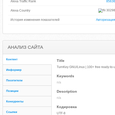
Alexa Traffic Rank
8563
3029
Alexa Country
История изменения показателей
Авторизаци
АНАЛИЗ САЙТА
Контент
Title
TurnKey GNU/Linux | 100+ free ready-to-u
Информер
Keywords
Посетители
n/a
Позиции
Description
n/a
Конкуренты
Кодировка
Ссылки
UTF-8