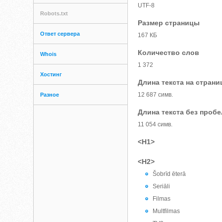
UTF-8
Robots.txt
Размер страницы
Ответ сервера
167 КБ
Количество слов
Whois
1 372
Хостинг
Длина текста на страни
12 687 симв.
Разное
Длина текста без проб
11 054 симв.
<H1>
<H2>
Šobrīd ēterā
Seriāli
Filmas
Multfilmas