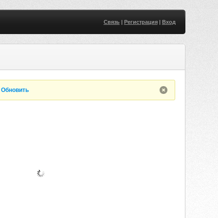
Связь
|
Регистрация
|
Вход
.
Обновить