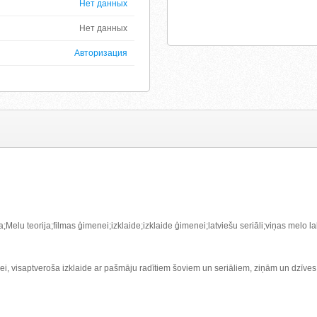
Нет данных
Нет данных
Авторизация
elu teorija;filmas ģimenei;izklaide;izklaide ģimenei;latviešu seriāli;viņas melo l
ei, visaptveroša izklaide ar pašmāju radītiem šoviem un seriāliem, ziņām un dzīves