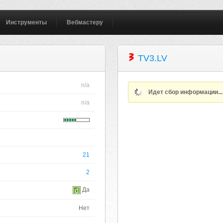
Инструменты
Вебмастеру
TV3.LV
n/a
Идет сбор информации..
n/a
21
2
Да
Нет