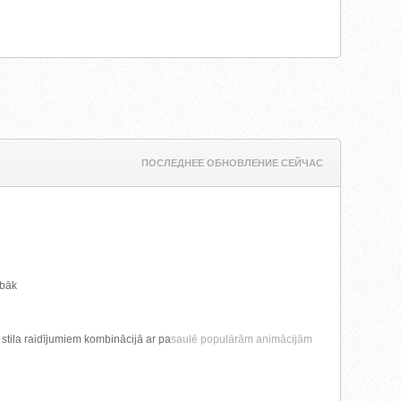
ПОСЛЕДНЕЕ ОБНОВЛЕНИЕ СЕЙЧАС
abāk
 stila raidījumiem kombinācijā ar pa
saulē populārām animācijām