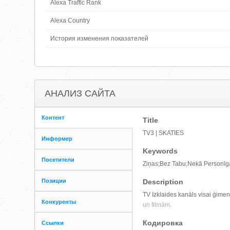
Alexa Traffic Rank
Alexa Country
История изменения показателей
АНАЛИЗ САЙТА
Контент
Title
TV3 | SKATIES
Информер
Keywords
Посетители
Ziņas;Bez Tabu;Nekā Personīga;M
Позиции
Description
TV Izklaides kanāls visai ģimen
Конкуренты
un filmām.
Кодировка
Ссылки