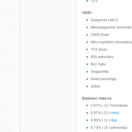
TV3
<H3>
Zvaigznes ceļo 4
Mēnessgaisma Vermontā
100% Koko
Mēs nopirkām zvērudārz
TV3 Ziņas
900 sekundes
Bez Tabu
Degpunktā
Nekā personīga
Zebra
Анализ текста
0.87% ( 12 ) horoskops
0.87% ( 12 )
nekā
0.80% ( 11 )
rīga
0.73% ( 10 ) personīga