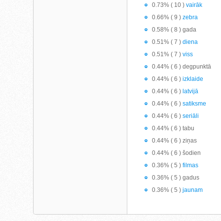
0.73% ( 10 )
vairāk
0.66% ( 9 )
zebra
0.58% ( 8 ) gada
0.51% ( 7 )
diena
0.51% ( 7 )
viss
0.44% ( 6 ) degpunktā
0.44% ( 6 )
izklaide
0.44% ( 6 )
latvijā
0.44% ( 6 )
satiksme
0.44% ( 6 )
seriāli
0.44% ( 6 ) tabu
0.44% ( 6 ) ziņas
0.44% ( 6 ) šodien
0.36% ( 5 )
filmas
0.36% ( 5 ) gadus
0.36% ( 5 )
jaunam