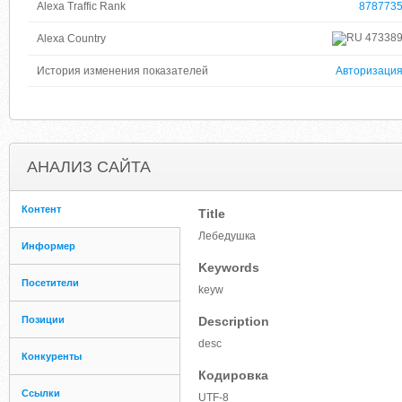
Alexa Traffic Rank
878773
47338
Alexa Country
История изменения показателей
Авторизаци
АНАЛИЗ САЙТА
Контент
Title
Лебедушка
Информер
Keywords
Посетители
keyw
Позиции
Description
desc
Конкуренты
Кодировка
Ссылки
UTF-8