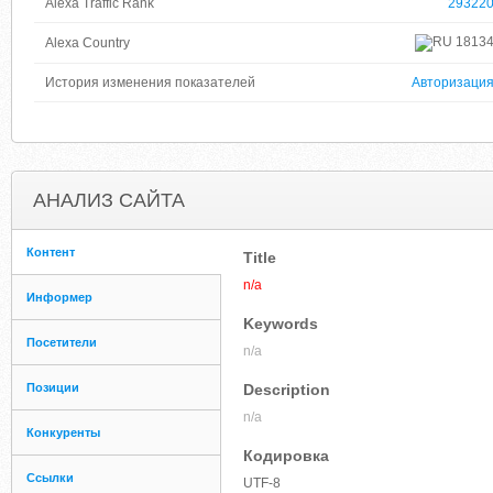
Alexa Traffic Rank
29322
1813
Alexa Country
История изменения показателей
Авторизаци
АНАЛИЗ САЙТА
Контент
Title
n/a
Информер
Keywords
Посетители
n/a
Позиции
Description
n/a
Конкуренты
Кодировка
Ссылки
UTF-8