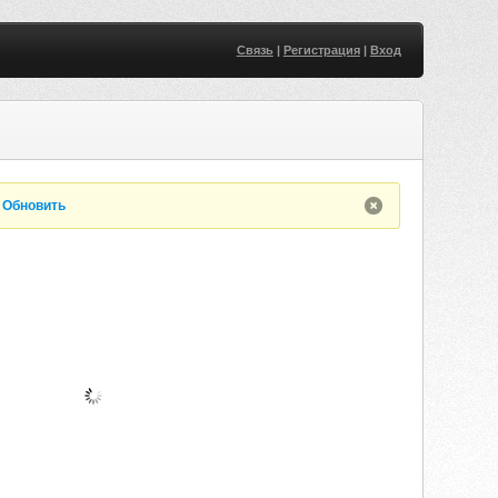
Связь
|
Регистрация
|
Вход
.
Обновить