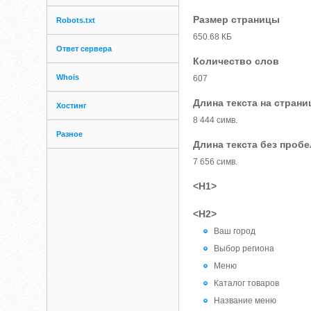
Размер страницы
Robots.txt
650.68 КБ
Ответ сервера
Количество слов
Whois
607
Длина текста на страни
Хостинг
8 444 симв.
Разное
Длина текста без проб
7 656 симв.
<H1>
<H2>
Ваш город
Выбор региона
Меню
Каталог товаров
Название меню