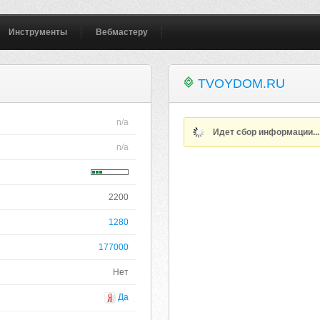
Инструменты
Вебмастеру
TVOYDOM.RU
n/a
Идет сбор информации..
n/a
2200
1280
177000
Нет
Да