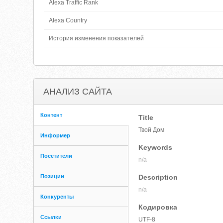
Alexa Traffic Rank
Alexa Country
История изменения показателей
АНАЛИЗ САЙТА
Контент
Title
Твой Дом
Информер
Keywords
Посетители
n/a
Позиции
Description
n/a
Конкуренты
Кодировка
Ссылки
UTF-8