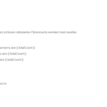
каз успешно оформлен Произошла неизвестная ошибка
реть все {{ totalCount }}
все {{ totalCount }}
 {{ totalCount }}
вости