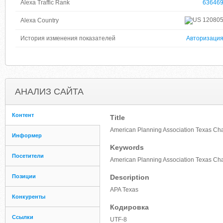
Alexa Traffic Rank
63646
12080
Alexa Country
История изменения показателей
Авторизаци
АНАЛИЗ САЙТА
Контент
Title
American Planning Association Texas Cha
Информер
Keywords
Посетители
American Planning Association Texas Cha
Позиции
Description
APA Texas
Конкуренты
Кодировка
Ссылки
UTF-8