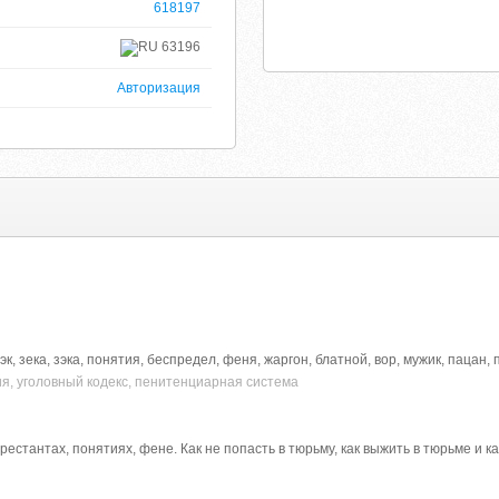
618197
63196
Авторизация
зэк, зека, зэка, понятия, беспредел, феня, жаргон, блатной, вор, мужик, пацан,
я, уголовный кодекс, пенитенциарная система
арестантах, понятиях, фене. Как не попасть в тюрьму, как выжить в тюрьме и к