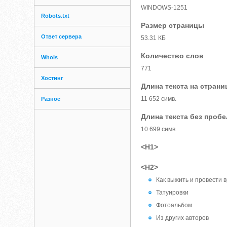
WINDOWS-1251
Robots.txt
Размер страницы
Ответ сервера
53.31 КБ
Количество слов
Whois
771
Хостинг
Длина текста на страни
11 652 симв.
Разное
Длина текста без проб
10 699 симв.
<H1>
<H2>
Как выжить и провести 
Татуировки
Фотоальбом
Из других авторов