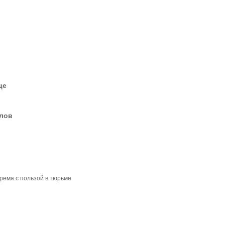
це
елов
время с пользой в тюрьме