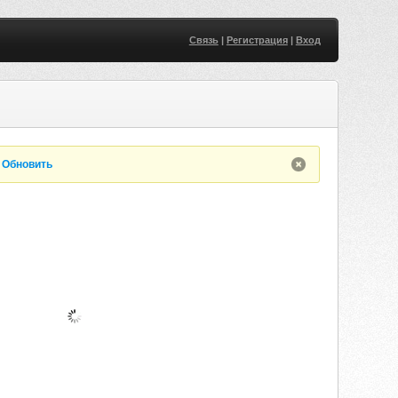
Связь
|
Регистрация
|
Вход
.
Обновить