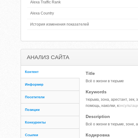
Alexa Traffic Rank
Alexa Country
История изменения показателей
АНАЛИЗ САЙТА
Контент
Title
Всё о жизни в тюрьме
Информер
Keywords
Посетители
тюрьма, зона, арестант, зек, 
помощь, наколки, к
онсультаци
Позиции
Description
Конкуренты
Всё о жизни в тюрьме, зоне, 
Кодировка
Ссылки