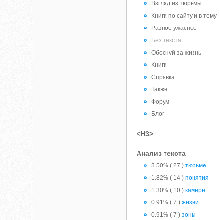
Взгляд из тюрьмы
Книги по сайту и в тему
Разное ужасное
Без текста
Обоснуй за жизнь
Книги
Справка
Также
Форум
Блог
<H3>
Анализ текста
3.50% ( 27 )
тюрьме
1.82% ( 14 )
понятия
1.30% ( 10 )
камере
0.91% ( 7 )
жизни
0.91% ( 7 )
зоны