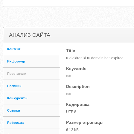
АНАЛИЗ САЙТА
Контент
Title
u-elektroniki.ru domain has expired
Информер
Keywords
Посетители
n/a
Позиции
Description
n/a
Конкуренты
Кодировка
Ссылки
UTF-8
Размер страницы
Robots.txt
6.12 КБ