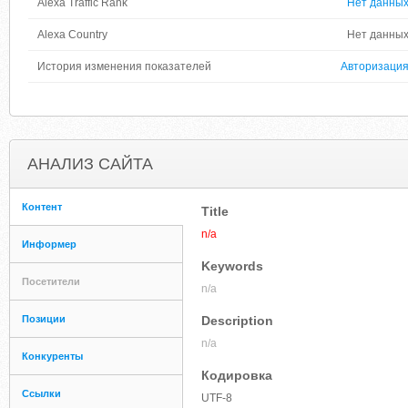
Alexa Traffic Rank
Нет данны
Alexa Country
Нет данны
История изменения показателей
Авторизаци
АНАЛИЗ САЙТА
Контент
Title
n/a
Информер
Keywords
Посетители
n/a
Позиции
Description
n/a
Конкуренты
Кодировка
Ссылки
UTF-8