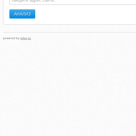
powered by
prlog.ru