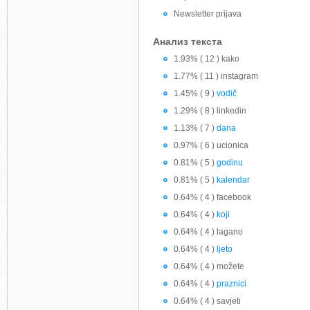
Newsletter prijava
Анализ текста
1.93% ( 12 ) kako
1.77% ( 11 ) instagram
1.45% ( 9 )
vodič
1.29% ( 8 ) linkedin
1.13% ( 7 )
dana
0.97% ( 6 ) ucionica
0.81% ( 5 )
godinu
0.81% ( 5 )
kalendar
0.64% ( 4 ) facebook
0.64% ( 4 )
koji
0.64% ( 4 ) lagano
0.64% ( 4 )
ljeto
0.64% ( 4 ) možete
0.64% ( 4 )
praznici
0.64% ( 4 ) savjeti