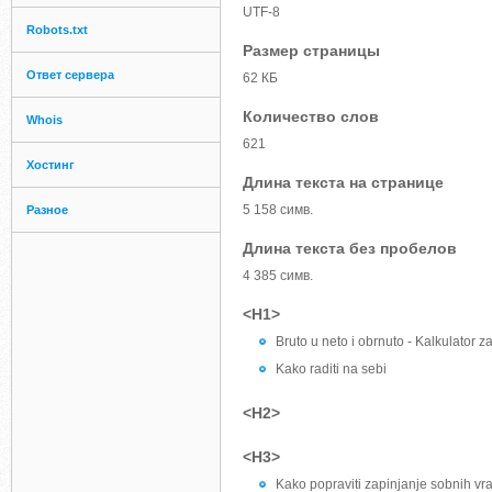
UTF-8
Robots.txt
Размер страницы
Ответ сервера
62 КБ
Количество слов
Whois
621
Хостинг
Длина текста на странице
5 158 симв.
Разное
Длина текста без пробелов
4 385 симв.
<H1>
Bruto u neto i obrnuto - Kalkulator z
Kako raditi na sebi
<H2>
<H3>
Kako popraviti zapinjanje sobnih vr