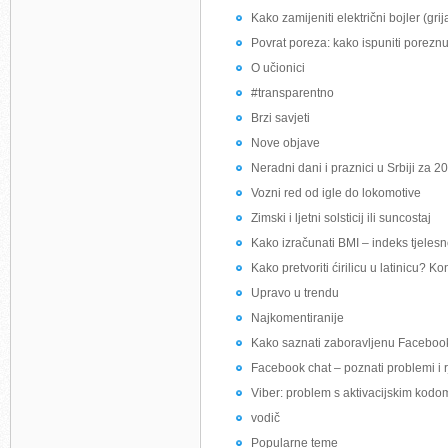
Kako zamijeniti električni bojler (gri
Povrat poreza: kako ispuniti poreznu
O učionici
#transparentno
Brzi savjeti
Nove objave
Neradni dani i praznici u Srbiji za 2
Vozni red od igle do lokomotive
Zimski i ljetni solsticij ili suncostaj
Kako izračunati BMI – indeks tjeles
Kako pretvoriti ćirilicu u latinicu? Ko
Upravo u trendu
Najkomentiranije
Kako saznati zaboravljenu Faceboo
Facebook chat – poznati problemi i 
Viber: problem s aktivacijskim kodo
vodič
Popularne teme