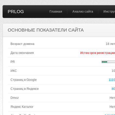
PRLOG
Главная
Анализ сайта
Инстру
ОСНОВНЫЕ ПОКАЗАТЕЛИ САЙТА
Возраст домена
18 ле
Дата окончания
Истек срок регистраци
PR
ИКС
1
Страниц в Google
111
Страниц в Яндексе
8
Dmoz
Не
Яндекс Каталог
Не