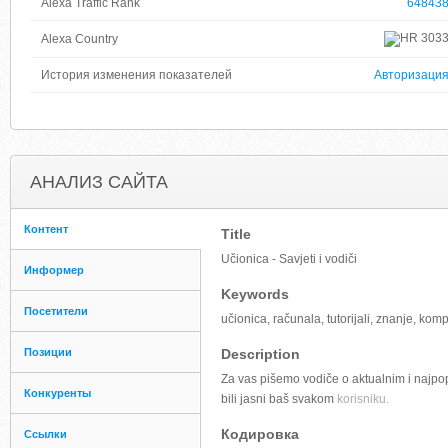
Alexa Traffic Rank
64843
303
Alexa Country
История изменения показателей
Авторизаци
АНАЛИЗ САЙТА
Контент
Title
Učionica - Savjeti i vodiči
Информер
Keywords
Посетители
učionica, računala, tutorijali, znanje, komp
Позиции
Description
Za vas pišemo vodiče o aktualnim i najpo
Конкуренты
bili jasni baš svakom
korisniku.
Кодировка
Ссылки