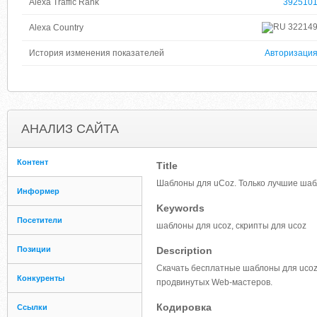
Alexa Traffic Rank
392510
32214
Alexa Country
История изменения показателей
Авторизаци
АНАЛИЗ САЙТА
Контент
Title
Шаблоны для uCoz. Только лучшие шабл
Информер
Keywords
Посетители
шаблоны для ucoz, скрипты для ucoz
Позиции
Description
Скачать бесплатные шаблоны для ucoz, 
Конкуренты
продвинутых Web-мастеров.
Кодировка
Ссылки