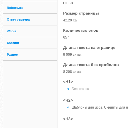
UTF-8
Robots.txt
Размер страницы
Ответ сервера
42.29 КБ
Количество слов
Whois
657
Хостинг
Длина текста на странице
9 009 симв.
Разное
Длина текста без пробелов
8 208 симв.
<H1>
Без текста
<H2>
Шаблоны для ucoz. Скрипты для u
<H3>