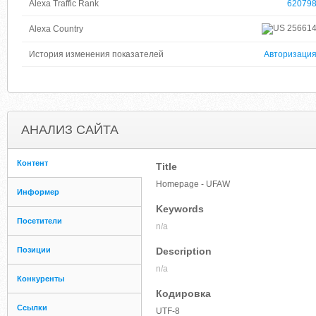
Alexa Traffic Rank
62079
25661
Alexa Country
История изменения показателей
Авторизаци
АНАЛИЗ САЙТА
Контент
Title
Homepage - UFAW
Информер
Keywords
Посетители
n/a
Позиции
Description
n/a
Конкуренты
Кодировка
Ссылки
UTF-8