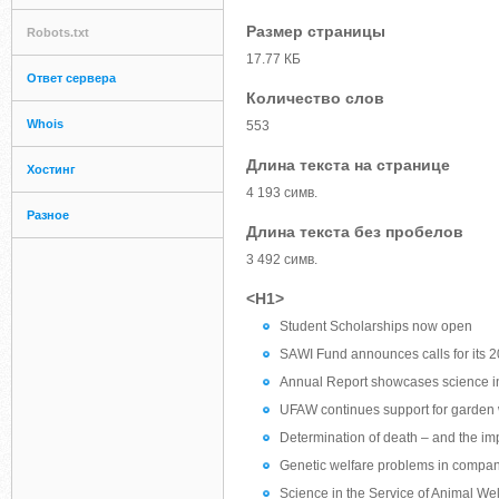
Размер страницы
Robots.txt
17.77 КБ
Ответ сервера
Количество слов
Whois
553
Длина текста на странице
Хостинг
4 193 симв.
Разное
Длина текста без пробелов
3 492 симв.
<H1>
Student Scholarships now open
SAWI Fund announces calls for its 
Annual Report showcases science in 
UFAW continues support for garden w
Determination of death – and the imp
Genetic welfare problems in compa
Science in the Service of Animal We