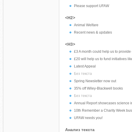
Please support UFAW
<H2>
Animal Welfare
Recent news & updates
<H3>
£3 A month could help us to provide 
£20 will help us to fund initiatives li
Latest Appeal
Без текста
Spring Newsletter now out
35% off Wiley-Blackwell books
Без текста
Annual Report showcases science in 
10th Remember a Charity Week bust
UFAW needs you!
Анализ текста