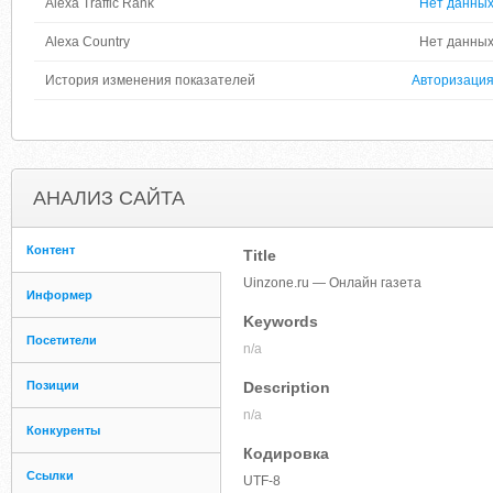
Alexa Traffic Rank
Нет данны
Alexa Country
Нет данны
История изменения показателей
Авторизаци
АНАЛИЗ САЙТА
Контент
Title
Uinzone.ru — Онлайн газета
Информер
Keywords
Посетители
n/a
Позиции
Description
n/a
Конкуренты
Кодировка
Ссылки
UTF-8