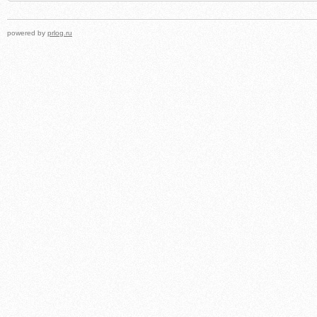
powered by
prlog.ru