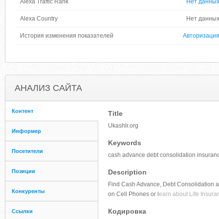
Alexa Traffic Rank
Нет данны
Alexa Country
Нет данны
История изменения показателей
Авторизаци
АНАЛИЗ САЙТА
Контент
Title
Ukashlr.org
Информер
Keywords
Посетители
cash advance debt consolidation insuranc
Позиции
Description
Find Cash Advance, Debt Consolidation and
Конкуренты
on Cell Phones or l
earn about Life Insuran
Кодировка
Ссылки