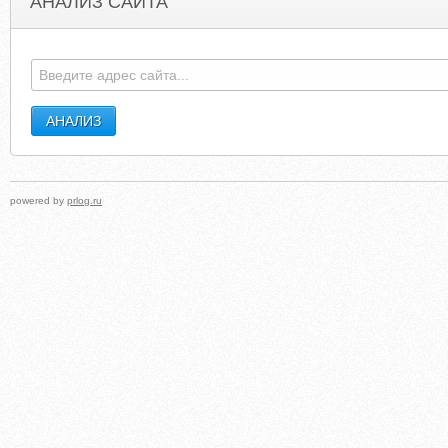
АНАЛИЗ САЙТА
PHOENIXGAMESINC.COM
HOTYOGAOFDELRA
powered by
prlog.ru