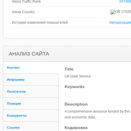
Alexa Traffic Rank
24736
1702
Alexa Country
История изменения показателей
Авторизаци
АНАЛИЗ САЙТА
Контент
Title
UK Data Service
Информер
Keywords
Посетители
.
Позиции
Description
A comprehensive resource funded by the 
Конкуренты
and economic data.
Кодировка
Ссылки