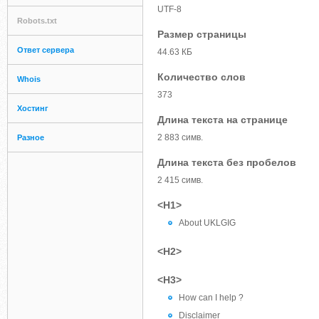
UTF-8
Robots.txt
Размер страницы
Ответ сервера
44.63 КБ
Количество слов
Whois
373
Хостинг
Длина текста на странице
2 883 симв.
Разное
Длина текста без пробелов
2 415 симв.
<H1>
About UKLGIG
<H2>
<H3>
How can I help ?
Disclaimer