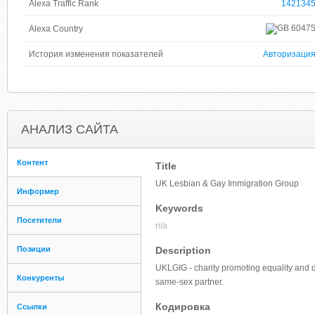
Alexa Traffic Rank
142134
6047
Alexa Country
История изменения показателей
Авторизаци
АНАЛИЗ САЙТА
Контент
Title
UK Lesbian & Gay Immigration Group
Информер
Keywords
Посетители
n/a
Позиции
Description
UKLGIG - charity promoting equality and di
Конкуренты
same-sex partner.
Кодировка
Ссылки