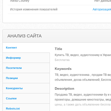
Alexa Country
Нет данны
История изменения показателей
Авторизаци
АНАЛИЗ САЙТА
Контент
Title
Купить ТВ, видео, аудиотехнику в Укр
Информер
Бесплатка
Посетители
Keywords
ТВ, видео, аудиотехника , продам ТВ в
Позиции
объявления, доска объявлений, Беспл
Description
Конкуренты
Продажа ТВ, видео, аудиотехники бу и
Ссылки
проекторы, домашние кинотеатры, мед
цены, а также дать объявление бесплат
Robots.txt