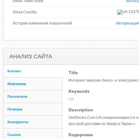
Alexa Traffic Rank
80430
1537
Alexa Country
История изменения показателей
Авторизаци
АНАЛИЗ САЙТА
Контент
Title
Интернет магазин бензо- и электроинст
Информер
Keywords
Посетители
n/a
Позиции
Description
UkrElectro.Com.UA специализируется на
Конкуренты
быстрой доставки по Киеву и Украи
не
Кодировка
Ссылки