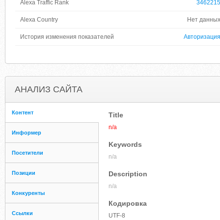
Alexa Traffic Rank
346221
Alexa Country
Нет данны
История изменения показателей
Авторизаци
АНАЛИЗ САЙТА
Контент
Title
n/a
Информер
Keywords
Посетители
n/a
Позиции
Description
n/a
Конкуренты
Кодировка
Ссылки
UTF-8