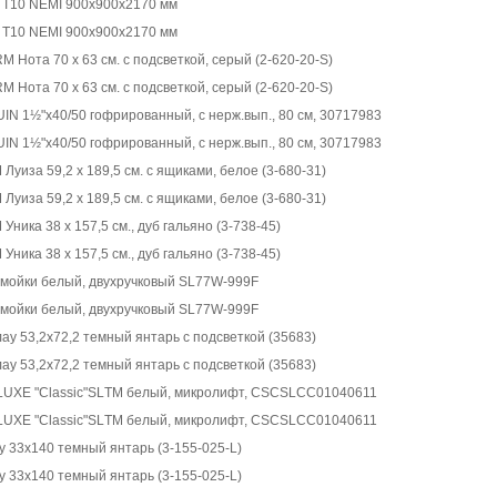
 T10 NEMI 900х900х2170 мм
 T10 NEMI 900х900х2170 мм
Нота 70 x 63 см. с подсветкой, серый (2-620-20-S)
Нота 70 x 63 см. с подсветкой, серый (2-620-20-S)
N 1½"х40/50 гофрированный, с нерж.вып., 80 см, 30717983
N 1½"х40/50 гофрированный, с нерж.вып., 80 см, 30717983
иза 59,2 x 189,5 см. с ящиками, белое (3-680-31)
иза 59,2 x 189,5 см. с ящиками, белое (3-680-31)
ика 38 x 157,5 см., дуб гальяно (3-738-45)
ика 38 x 157,5 см., дуб гальяно (3-738-45)
.мойки белый, двухручковый SL77W-999F
.мойки белый, двухручковый SL77W-999F
 53,2x72,2 темный янтарь с подсветкой (35683)
 53,2x72,2 темный янтарь с подсветкой (35683)
 LUXE "Classic"SLТМ белый, микролифт, CSCSLCC01040611
 LUXE "Classic"SLТМ белый, микролифт, CSCSLCC01040611
33x140 темный янтарь (3-155-025-L)
33x140 темный янтарь (3-155-025-L)