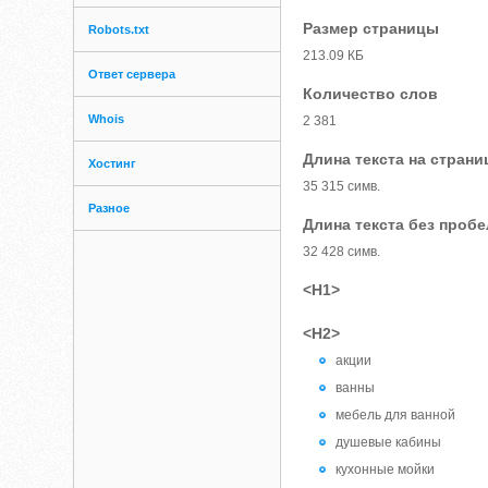
Размер страницы
Robots.txt
213.09 КБ
Ответ сервера
Количество слов
Whois
2 381
Длина текста на страни
Хостинг
35 315 симв.
Разное
Длина текста без проб
32 428 симв.
<H1>
<H2>
акции
ванны
мебель для ванной
душевые кабины
кухонные мойки