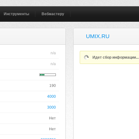
Инструменты
Вебмастеру
UMIX.RU
n/a
Идет сбор информации..
n/a
190
4000
3000
Нет
Нет