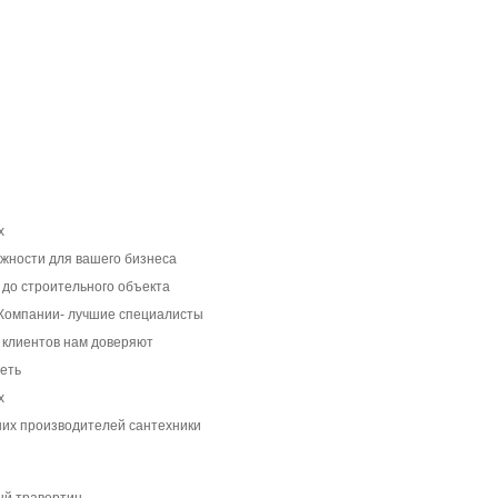
х
жности для вашего бизнеса
 до строительного объекта
 Компании- лучшие специалисты
 клиентов нам доверяют
сеть
х
их производителей сантехники