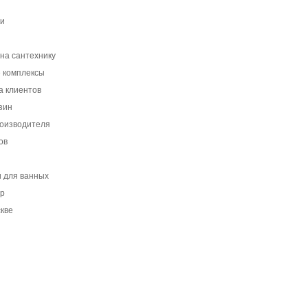
ки
на сантехнику
 комплексы
а клиентов
зин
роизводителя
ов
 для ванных
ер
скве