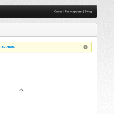
Связь
|
Регистрация
|
Вход
.
Обновить