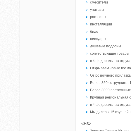
смесители
унитазы
раковины
инсталляции
биде
писсуары
душевые поддоны
сопутствующие товары
в 4 федеральных округа
Открываем новые возмо
От розничного прилавка
Более 350 сотрудников
Более 3000 постоянных
Крупная региональная 
в 4 федеральных округа
Мы дилеры 15 крупнейш
<H3>