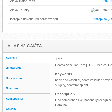
Alexa Traffic Rank
393870
126603
Alexa Country
История изменения показателей
Авторизаци
АНАЛИЗ САЙТА
Контент
Title
Heart & Vascular Care | | UNC Medical Ce
Информер
Keywords
Посетители
heart and vascular, heart, vascular, preve
surgery, heart transplant,
Позиции
Description
Конкуренты
Find comprehensive, nationally recognized
Carolina.
Ссылки