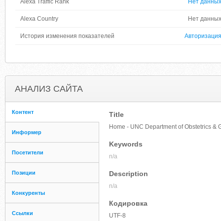
Alexa Traffic Rank
Нет данны
Alexa Country
Нет данны
История изменения показателей
Авторизаци
АНАЛИЗ САЙТА
Контент
Title
Home - UNC Department of Obstetrics & 
Информер
Keywords
Посетители
n/a
Позиции
Description
n/a
Конкуренты
Кодировка
Ссылки
UTF-8