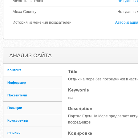
Alexa Traffic Rank
Нет данны
Alexa Country
Нет данны
История изменения показателей
Авторизаци
АНАЛИЗ САЙТА
Контент
Title
Отдых на море без посредников в частн
Информер
Keywords
Посетители
n/a
Позиции
Description
Портал Едем На Море предлагает акту
Конкуренты
посредников
Кодировка
Ссылки