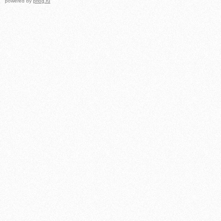
powered by
prlog.ru