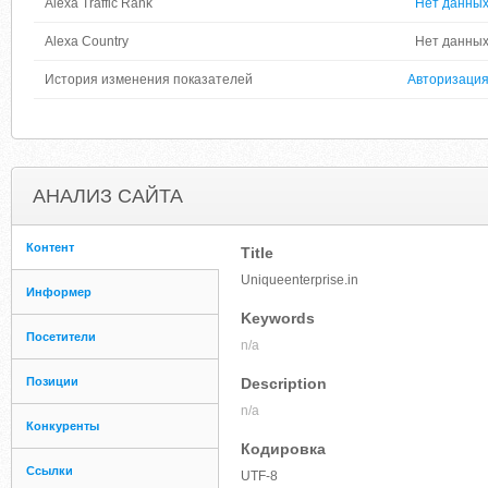
Alexa Traffic Rank
Нет данны
Alexa Country
Нет данны
История изменения показателей
Авторизаци
АНАЛИЗ САЙТА
Контент
Title
Uniqueenterprise.in
Информер
Keywords
Посетители
n/a
Позиции
Description
n/a
Конкуренты
Кодировка
Ссылки
UTF-8