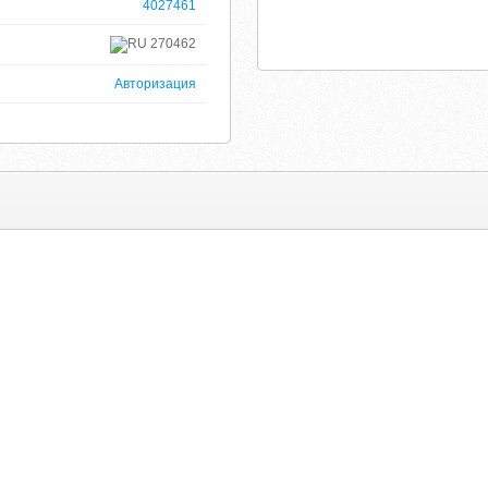
4027461
270462
Авторизация