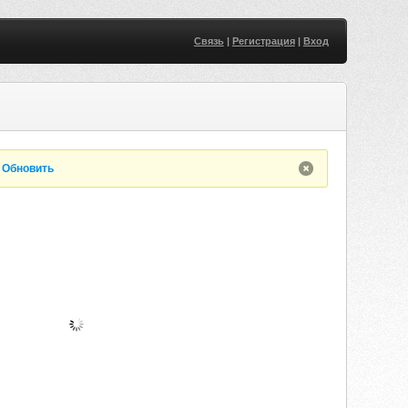
Связь
|
Регистрация
|
Вход
.
Обновить