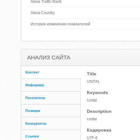
Alexa Traffic Rank
Alexa Country
История изменения показателей
АНАЛИЗ САЙТА
Контент
Title
UNITAL
Информер
Keywords
Посетители
Unital
Позиции
Description
Unital
Конкуренты
Кодировка
Ссылки
UTF-8