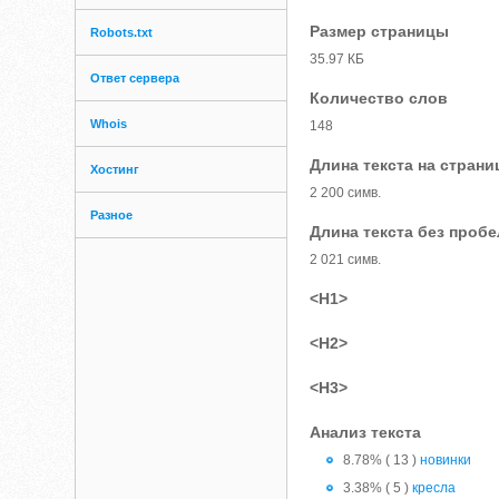
Размер страницы
Robots.txt
35.97 КБ
Ответ сервера
Количество слов
Whois
148
Длина текста на страни
Хостинг
2 200 симв.
Разное
Длина текста без проб
2 021 симв.
<H1>
<H2>
<H3>
Анализ текста
8.78% ( 13 )
новинки
3.38% ( 5 )
кресла