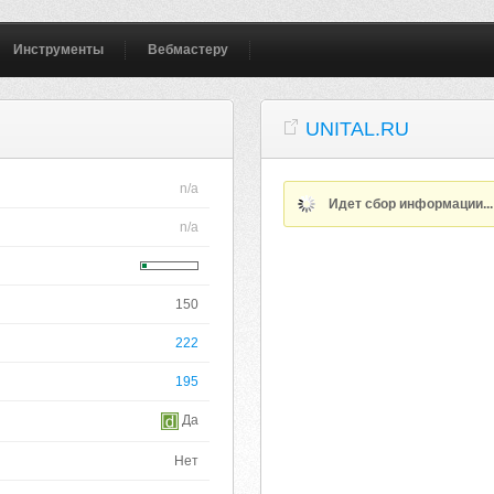
Инструменты
Вебмастеру
UNITAL.RU
n/a
Идет сбор информации..
n/a
150
222
195
Да
Нет