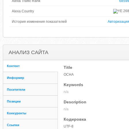
Alexa Traffic Rank
6859
26
Alexa Country
История изменения показателей
Авторизаци
АНАЛИЗ САЙТА
Контент
Title
OCHA
Информер
Keywords
Посетители
n/a
Позиции
Description
n/a
Конкуренты
Кодировка
Ссылки
UTF-8