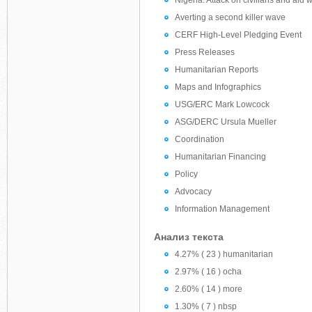
Nigeria: Attack on civilians and aid 
Averting a second killer wave
CERF High-Level Pledging Event
Press Releases
Humanitarian Reports
Maps and Infographics
USG/ERC Mark Lowcock
ASG/DERC Ursula Mueller
Coordination
Humanitarian Financing
Policy
Advocacy
Information Management
Анализ текста
4.27% ( 23 ) humanitarian
2.97% ( 16 ) ocha
2.60% ( 14 ) more
1.30% ( 7 ) nbsp