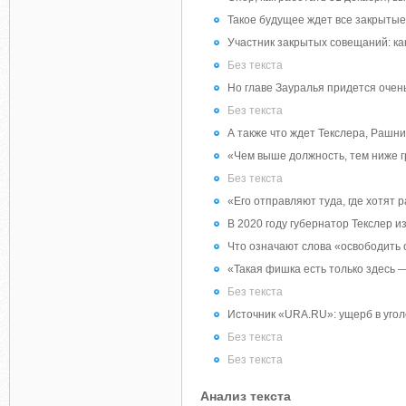
Такое будущее ждет все закрытые
Участник закрытых совещаний: как
Без текста
Но главе Зауралья придется очень
Без текста
А также что ждет Текслера, Рашник
«Чем выше должность, тем ниже гр
Без текста
«Его отправляют туда, где хотят 
В 2020 году губернатор Текслер и
Что означают слова «освободить 
«Такая фишка есть только здесь
Без текста
Источник «URA.RU»: ущерб в уго
Без текста
Без текста
Анализ текста