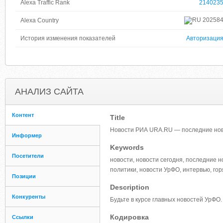
Alexa Traffic Rank
214023
20258
Alexa Country
История изменения показателей
Авторизаци
АНАЛИЗ САЙТА
Контент
Title
Новости РИА URA.RU — последние ново
Информер
Keywords
Посетители
новости, новости сегодня, последние н
политики, новости УрФО, интервью, го
Позиции
Description
Конкуренты
Будьте в курсе главных новостей УрФО
Кодировка
Ссылки