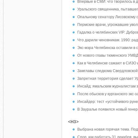
Впервые в СМИ: что творилось в 
Уральского священника, пытавшег
Опальному сенатору Лисовскому 
Пермские врачи, угрожавшие уво
Гадалка о челябинских VIP: Дубро
Что дарили чиновникам. 1990: рад
Экс-мэра Челябинска оставили в 
От нового главы тюменского УМВ
Как в Челябинске сажают в СИЗО
Замглавы следкома Свердловской
Запретная территория сделает У
Инсайд: ямальским журналистам з
После обысков у курганского экс
Инсайдер: тест «устойчивого рун
В Зауралье появился новый гене
<H3>
Выбрана новая горячая тема. Под
Спор, как работать 31 декабря, в