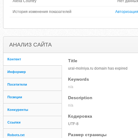
Alexa Country
Нет данны
История изменения показателей
Авторизаци
АНАЛИЗ САЙТА
Контент
Title
ural-molniya.ru domain has expired
Информер
Keywords
Посетители
n/a
Позиции
Description
n/a
Конкуренты
Кодировка
Ссылки
UTF-8
Размер страницы
Robots.txt