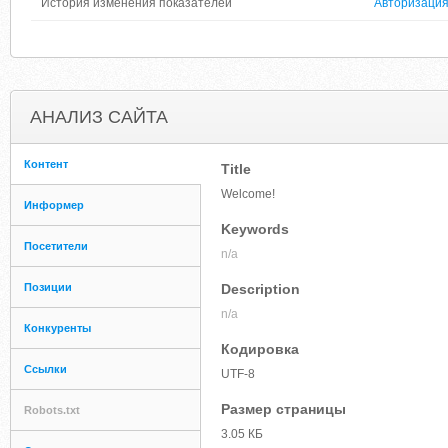
История изменения показателей
Авторизаци
АНАЛИЗ САЙТА
Контент
Title
Welcome!
Информер
Keywords
Посетители
n/a
Позиции
Description
n/a
Конкуренты
Кодировка
Ссылки
UTF-8
Размер страницы
Robots.txt
3.05 КБ