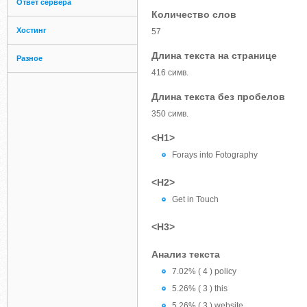
Ответ сервера
Количество слов
Хостинг
57
Длина текста на странице
Разное
416 симв.
Длина текста без пробелов
350 симв.
<H1>
Forays into Fotography
<H2>
Get in Touch
<H3>
Анализ текста
7.02% ( 4 ) policy
5.26% ( 3 ) this
5.26% ( 3 ) website