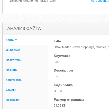
История изменения показателей
Авторизаци
АНАЛИЗ САЙТА
Контент
Title
Utsav Maden – web droppings, rambles, r
Информер
Keywords
Посетители
n/a
Позиции
Description
n/a
Конкуренты
Кодировка
Ссылки
UTF-8
Размер страницы
Robots.txt
29.52 КБ