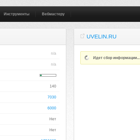
Инструменты
Вебмастеру
UVELIN.RU
n/a
Идет сбор информации..
n/a
140
7030
6000
Нет
Нет