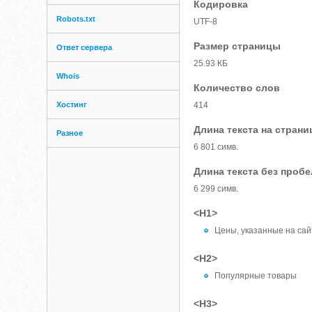
Кодировка
Robots.txt
UTF-8
Размер страницы
Ответ сервера
25.93 КБ
Whois
Количество слов
Хостинг
414
Длина текста на страни
Разное
6 801 симв.
Длина текста без проб
6 299 симв.
<H1>
Цены, указанные на сай
<H2>
Популярные товары
<H3>