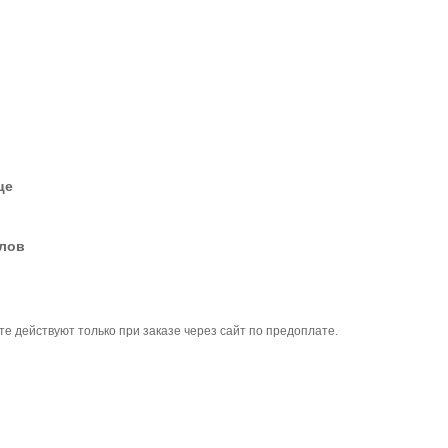
це
елов
те действуют только при заказе через сайт по предоплате.