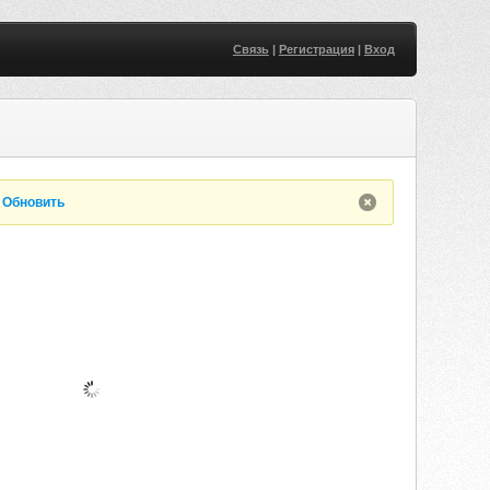
Связь
|
Регистрация
|
Вход
.
Обновить