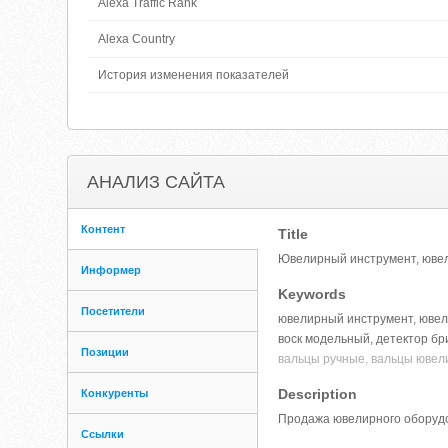
Alexa Traffic Rank
Alexa Country
История изменения показателей
АНАЛИЗ САЙТА
Контент
Title
Ювелирный инструмент, ювел
Информер
Keywords
Посетители
ювелирный инструмент, ювели
воск модельный, детектор бр
Позиции
вальцы ручные, вальцы ювел
Description
Конкуренты
Продажа ювелирного оборудо
Ссылки