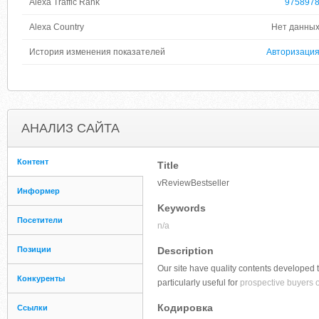
Alexa Traffic Rank
975897
Alexa Country
Нет данны
История изменения показателей
Авторизаци
АНАЛИЗ САЙТА
Контент
Title
vReviewBestseller
Информер
Keywords
Посетители
n/a
Позиции
Description
Our site have quality contents developed 
Конкуренты
particularly useful for
prospective buyers o
Кодировка
Ссылки