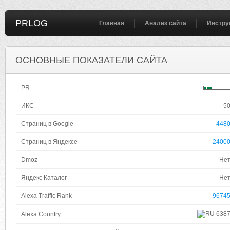
PRLOG
Главная
Анализ сайта
Инстру
ОСНОВНЫЕ ПОКАЗАТЕЛИ САЙТА
PR
ИКС
5
Страниц в Google
448
Страниц в Яндексе
2400
Dmoz
Не
Яндекс Каталог
Не
Alexa Traffic Rank
9674
638
Alexa Country