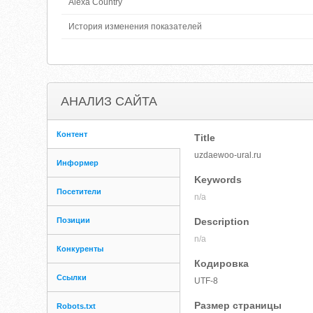
Alexa Country
История изменения показателей
АНАЛИЗ САЙТА
Контент
Title
uzdaewoo-ural.ru
Информер
Keywords
Посетители
n/a
Позиции
Description
n/a
Конкуренты
Кодировка
Ссылки
UTF-8
Размер страницы
Robots.txt