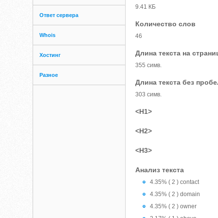
9.41 КБ
Ответ сервера
Количество слов
Whois
46
Длина текста на страни
Хостинг
355 симв.
Разное
Длина текста без проб
303 симв.
<H1>
<H2>
<H3>
Анализ текста
4.35% ( 2 ) contact
4.35% ( 2 ) domain
4.35% ( 2 ) owner