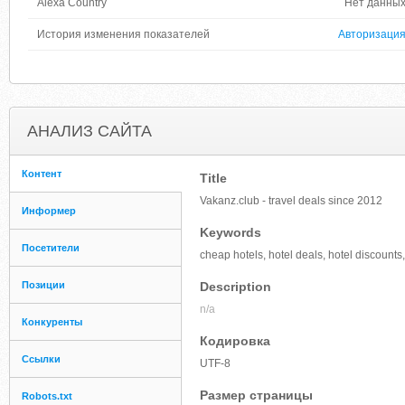
Alexa Country
Нет данны
История изменения показателей
Авторизаци
АНАЛИЗ САЙТА
Контент
Title
Vakanz.club - travel deals since 2012
Информер
Keywords
Посетители
cheap hotels, hotel deals, hotel discounts,
Позиции
Description
n/a
Конкуренты
Кодировка
Ссылки
UTF-8
Размер страницы
Robots.txt