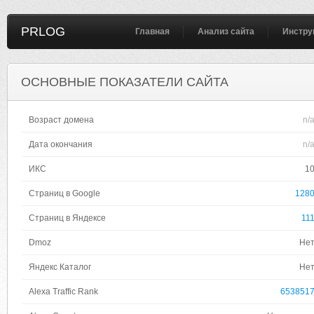
PRLOG
Главная
Анализ сайта
Инстру
ОСНОВНЫЕ ПОКАЗАТЕЛИ САЙТА
Возраст домена
n/
Дата окончания
n/
ИКС
1
Страниц в Google
128
Страниц в Яндексе
11
Dmoz
Не
Яндекс Каталог
Не
Alexa Traffic Rank
653851