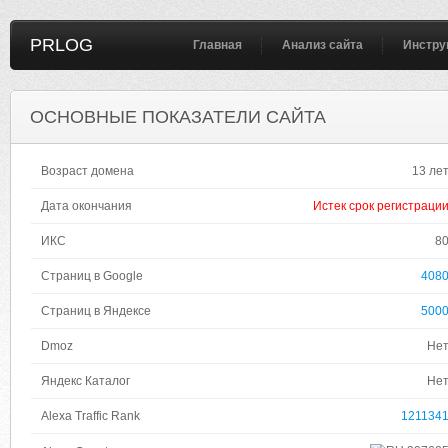
PRLOG
Главная
Анализ сайта
Инстру
ОСНОВНЫЕ ПОКАЗАТЕЛИ САЙТА
Возраст домена
13 ле
Дата окончания
Истек срок регистраци
ИКС
8
Страниц в Google
408
Страниц в Яндексе
500
Dmoz
Не
Яндекс Каталог
Не
Alexa Traffic Rank
121134