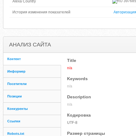
39768
Alexa Country
История изменения показателей
Авторизаци
АНАЛИЗ САЙТА
Контент
Title
n/a
Информер
Keywords
Посетители
n/a
Позиции
Description
n/a
Конкуренты
Кодировка
Ссылки
UTF-8
Размер страницы
Robots.txt